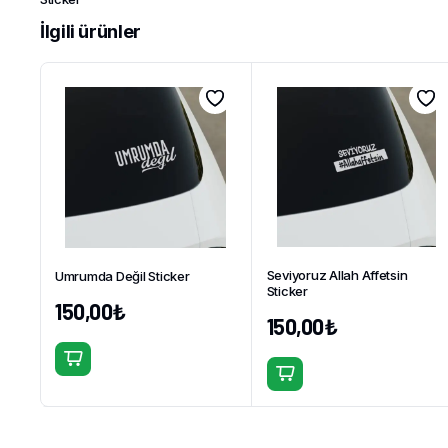
İlgili ürünler
Seviyoruz Allah Affetsin
Umrumda Değil Sticker
Sticker
150,00
₺
150,00
₺
Bu
Bu
ürünün
ürünün
birden
birden
fazla