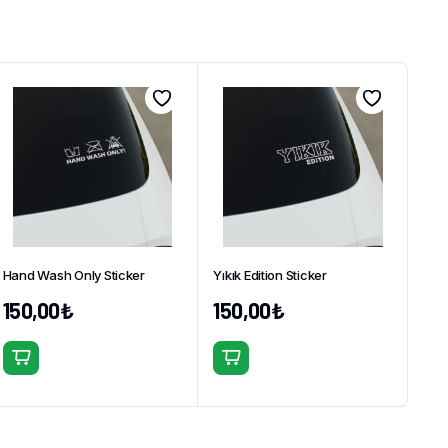
Hand Wash Only Sticker
Yıkık Edition Sticker
150,00
₺
150,00
₺
Bu
Bu
ürünün
ürünün
birden
birden
fazla
fazla