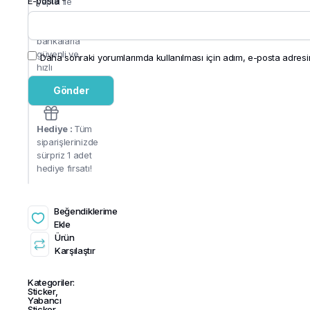
E-posta
*
yapısı ile
tüm
anlaşmalı
bankalarla
güvenli ve
Daha sonraki yorumlarımda kullanılması için adım, e-posta adresim
hızlı
ödeme!
Hediye :
Tüm
siparişlerinizde
sürpriz 1 adet
hediye fırsatı!
Beğendiklerime
Ekle
Ürün
Karşılaştır
Kategoriler:
Sticker
,
Yabancı
Sticker