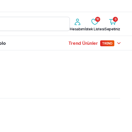
10
0
Hesabım
İstek Listesi
Sepetiniz
blo
Trend Ürünler
TREND