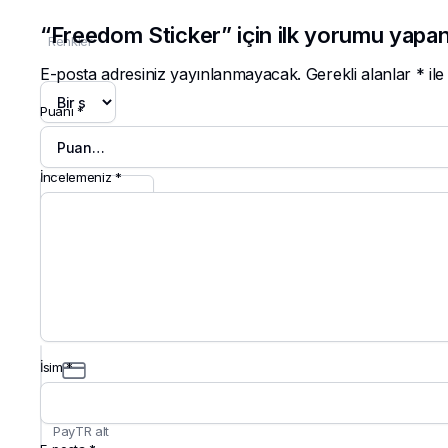
“Freedom Sticker” için ilk yorumu yapan
Renkler
E-posta adresiniz yayınlanmayacak.
Gerekli alanlar
*
ile
Puanı
*
Temizle
İncelemeniz
*
Freedom
Sticker
adet
Sepete Ekle
ŞİMDİ AL
İsim
*
Kredi
Kartı :
PayTR alt