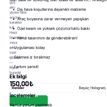
göz
alıcı
Dış hava koşullarına dayanıklı malzeme
sticker’larla
aracına
Araç boyasına zarar vermeyen yapışkan
karakter
kat.
Özel kesim ve yüksek çözünürlüklü baskı
Hazır
tasarımlar
Kendi tasarımını da gönderebilirsin!
veya
✅ Uygulaması kolay
sana
özel
✅ Sökmesi iz bırakmaz
çizimler
—
✅ Farkını yansıt!
hepsi
burada!
Ek bilgi
150,00
₺
Renkler
Beyaz, Hologram, S
İncelemeler
Whatsapp'tan
Henüz yorum yapılmadı.
İletişime Geç