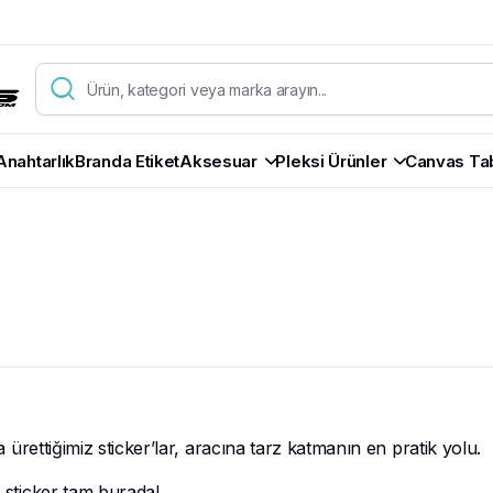
Anahtarlık
Branda Etiket
Aksesuar
Pleksi Ürünler
Canvas Ta
la ürettiğimiz sticker’lar, aracına tarz katmanın en pratik yolu.
n sticker tam burada!