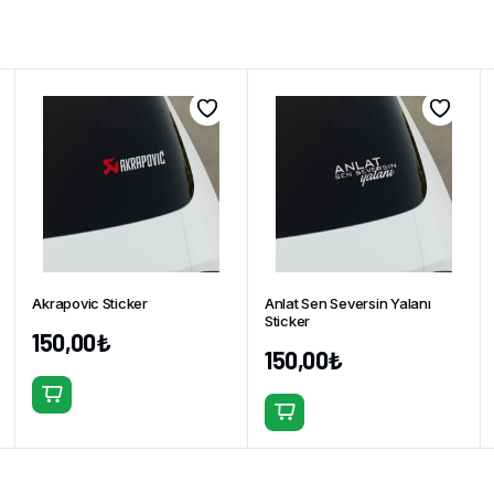
Akrapovic Sticker
Anlat Sen Seversin Yalanı
Sticker
150,00
₺
150,00
₺
Bu
Bu
ürünün
ürünün
birden
birden
fazla