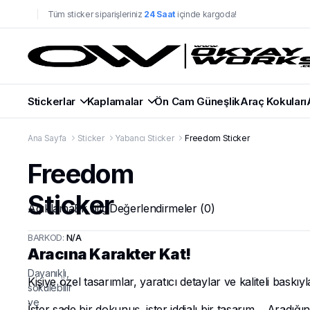
Tüm sticker siparişleriniz
24 Saat
içinde kargoda!
Stickerlar
Kaplamalar
Ön Cam Güneşlik
Araç Kokuları
Ana Sayfa
Sticker
Yabancı Sticker
Freedom Sticker
Freedom
Sticker
Açıklama
Ek bilgi
Değerlendirmeler (0)
BARKOD:
N/A
Aracına Karakter Kat!
Dayanıklı,
Kişiye özel tasarımlar, yaratıcı detaylar ve kaliteli baskıy
sökülebilir
ve
İster sade bir dokunuş, ister iddialı bir tasarım… Aradığı