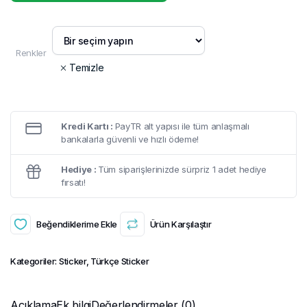
Renkler
Temizle
Kredi Kartı :
PayTR alt yapısı ile tüm anlaşmalı
bankalarla güvenli ve hızlı ödeme!
Hediye :
Tüm siparişlerinizde sürpriz 1 adet hediye
fırsatı!
Beğendiklerime Ekle
Ürün Karşılaştır
Kategoriler:
Sticker
,
Türkçe Sticker
Açıklama
Ek bilgi
Değerlendirmeler (0)