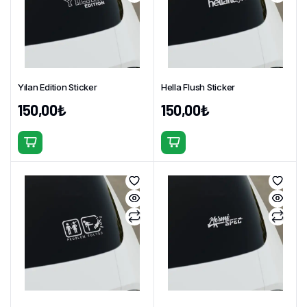
var.
var.
Seçenekler
Seçenekler
ürün
ürün
sayfasından
sayfasından
seçilebilir
seçilebilir
Yılan Edition Sticker
Hella Flush Sticker
150,00
₺
150,00
₺
Bu
Bu
ürünün
ürünün
birden
birden
fazla
fazla
varyasyonu
varyasyonu
var.
var.
Seçenekler
Seçenekler
ürün
ürün
sayfasından
sayfasından
seçilebilir
seçilebilir