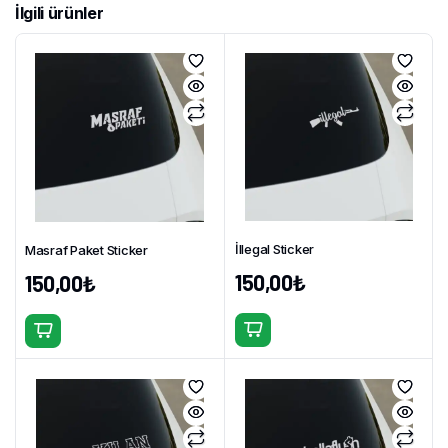
İlgili ürünler
İllegal Sticker
Masraf Paket Sticker
150,00
₺
150,00
₺
Bu
Bu
ürünün
ürünün
birden
birden
fazla
fazla
varyasyonu
varyasyonu