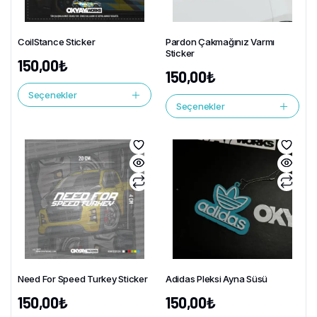
CoilStance Sticker
Pardon Çakmağınız Varmı
Sticker
150,00
₺
150,00
₺
Seçenekler
Seçenekler
Need For Speed Turkey Sticker
Adidas Pleksi Ayna Süsü
150,00
₺
150,00
₺