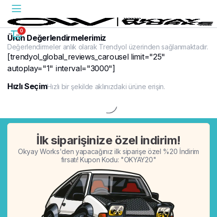
0
Ürün Değerlendirmelerimiz
Değerlendirmeler anlık olarak Trendyol üzerinden sağlanmaktadır.
[trendyol_global_reviews_carousel limit="25"
autoplay="1" interval="3000"]
Hızlı Seçim
Hızlı bir şekilde aklınızdaki ürüne erişin.
%20
İlk siparişinize özel indirim!
Okyay Works'den yapacağınız ilk siparişe özel %20 İndirim
fırsatı! Kupon Kodu: "OKYAY20"