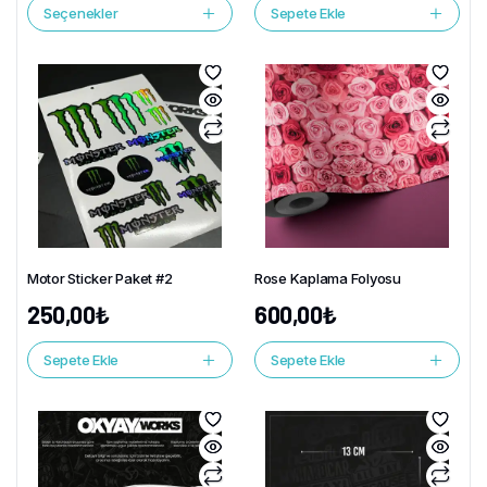
Seçenekler
Sepete Ekle
Motor Sticker Paket #2
Rose Kaplama Folyosu
250,00
₺
600,00
₺
Sepete Ekle
Sepete Ekle