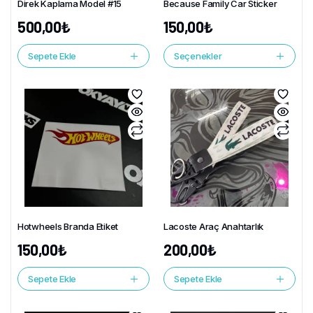
Direk Kaplama Model #15
Because Family Car Sticker
500,00
₺
150,00
₺
Sepete Ekle
Seçenekler
Hotwheels Branda Etiket
Lacoste Araç Anahtarlık
150,00
₺
200,00
₺
Sepete Ekle
Sepete Ekle