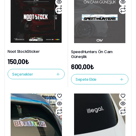
Noot StockSticker
SpeedHunters Ön Cam
Güneşlik
150,00
₺
600,00
₺
Seçenekler
Sepete Ekle