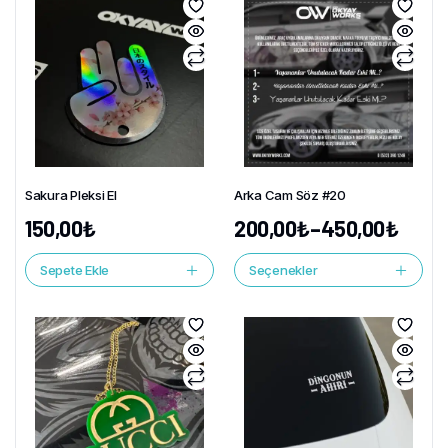
Sakura Pleksi El
Arka Cam Söz #20
150,00
₺
200,00
₺
–
450,00
₺
Sepete Ekle
Seçenekler