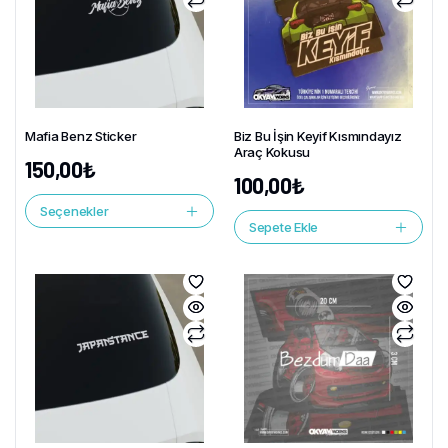
Mafia Benz Sticker
Biz Bu İşin Keyif Kısmındayız
Araç Kokusu
150,00
₺
100,00
₺
Seçenekler
Sepete Ekle