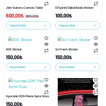
Jdm Subaru Canvas Tablo
El İşareti Dijital Baskı Sticker
600,00
₺
100,00
₺
900,00
₺
Sepete Ekle
Sepete Ekle
90S Sticker
So Fresh Sticker
150,00
₺
150,00
₺
Seçenekler
Seçenekler
Hyundai i20N Pleksi Ayna Süsü
150,00
₺