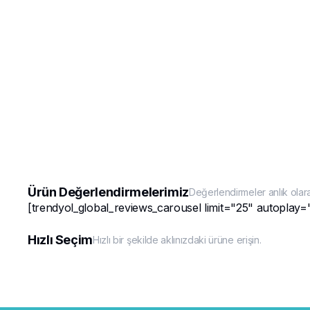
Ürün Değerlendirmelerimiz
Değerlendirmeler anlık olar
[trendyol_global_reviews_carousel limit="25" autoplay=
Hızlı Seçim
Hızlı bir şekilde aklınızdaki ürüne erişin.