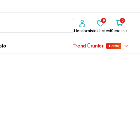
9
0
Hesabım
İstek Listesi
Sepetiniz
blo
Trend Ürünler
TREND