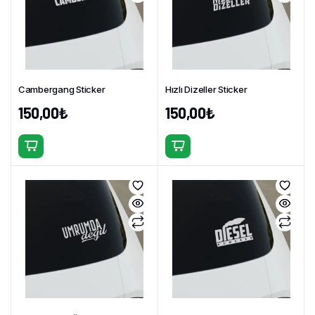
var.
var.
Seçenekler
Seçenekler
ürün
ürün
sayfasından
sayfasından
seçilebilir
seçilebilir
Cambergang Sticker
Hızlı Dizeller Sticker
150,00
₺
150,00
₺
Bu
Bu
ürünün
ürünün
birden
birden
fazla
fazla
varyasyonu
varyasyonu
var.
var.
Seçenekler
Seçenekler
ürün
ürün
sayfasından
sayfasından
seçilebilir
seçilebilir