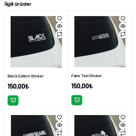
İlgili ürünler
Fake Taxi Sticker
Black Edition Sticker
150,00
₺
150,00
₺
Bu
Bu
ürünün
ürünün
birden
birden
fazla
fazla
varyasyonu
varyasyonu