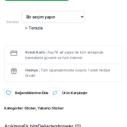
Renkler
Temizle
Kredi Kartı :
PayTR alt yapısı ile tüm anlaşmalı
bankalarla güvenli ve hızlı ödeme!
Hediye :
Tüm siparişlerinizde sürpriz 1 adet hediye
fırsatı!
Beğendiklerime Ekle
Ürün Karşılaştır
Kategoriler:
Sticker
,
Yabancı Sticker
Açıklama
Ek bilgi
Değerlendirmeler (0)