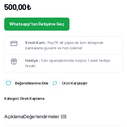
500,00
₺
Whatsapp'tan İletişime Geç
Kredi Kartı :
PayTR alt yapısı ile tüm anlaşmalı
bankalarla güvenli ve hızlı ödeme!
Hediye :
Tüm siparişlerinizde sürpriz 1 adet hediye
fırsatı!
Beğendiklerime Ekle
Ürün Karşılaştır
Kategori:
Direk Kaplama
Açıklama
Değerlendirmeler (0)