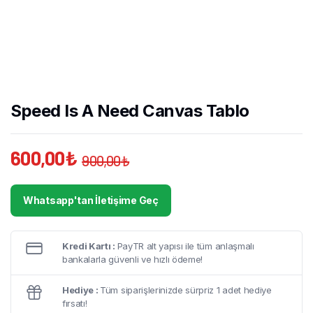
Speed Is A Need Canvas Tablo
600,00
₺
900,00
₺
Orijinal
Şu
fiyat:
andaki
Whatsapp'tan İletişime Geç
900,00₺.
fiyat:
600,00₺.
Kredi Kartı :
PayTR alt yapısı ile tüm anlaşmalı
bankalarla güvenli ve hızlı ödeme!
Hediye :
Tüm siparişlerinizde sürpriz 1 adet hediye
fırsatı!