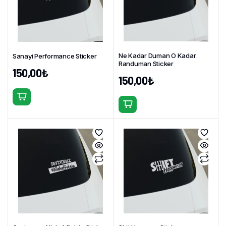
Ne Kadar Duman O Kadar
Sanayi Performance Sticker
Randuman Sticker
150,00
₺
150,00
₺
Bu
Bu
ürünün
ürünün
birden
birden
fazla
fazla
varyasyonu
varyasyonu
var.
var.
Seçenekler
Seçenekler
ürün
ürün
sayfasından
sayfasından
seçilebilir
seçilebilir