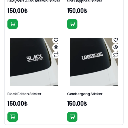
Seviyoruz Allah Affetsin Sticker
Shit Happnes Sticker
150,00
₺
150,00
₺
Bu
Bu
ürünün
ürünün
birden
birden
fazla
fazla
varyasyonu
varyasyonu
var.
var.
Seçenekler
Seçenekler
ürün
ürün
sayfasından
sayfasından
seçilebilir
seçilebilir
Black Edition Sticker
Cambergang Sticker
150,00
₺
150,00
₺
Bu
Bu
ürünün
ürünün