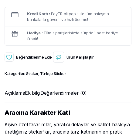
Kredi Kartı :
PayTR alt yapısı ile tüm anlaşmalı
bankalarla güvenli ve hızlı ödeme!
Hediye :
Tüm siparişlerinizde sürpriz 1 adet hediye
fırsatı!
Beğendiklerime Ekle
Ürün Karşılaştır
Kategoriler:
Sticker
,
Türkçe Sticker
Açıklama
Ek bilgi
Değerlendirmeler (0)
Aracına Karakter Kat!
Kişiye özel tasarımlar, yaratıcı detaylar ve kaliteli baskıyla
ürettiğimiz sticker’lar, aracına tarz katmanın en pratik