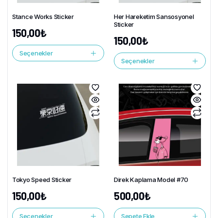
Stance Works Sticker
Her Hareketim Sansosyonel
Sticker
150,00
₺
150,00
₺
Seçenekler
Seçenekler
Tokyo Speed Sticker
Direk Kaplama Model #70
150,00
₺
500,00
₺
Seçenekler
Sepete Ekle