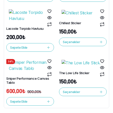
Chillest Sticker
Lacoste Torpido Havlusu
150,00
₺
200,00
₺
Seçenekler
Sepete Ekle
34%
The Low Life Sticker
Sniper Performance Canvas
150,00
₺
Tablo
600,00
₺
900,00
₺
Seçenekler
Sepete Ekle