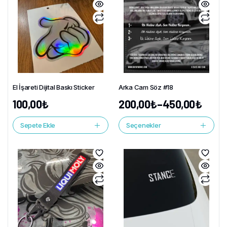
El İşareti Dijital Baskı Sticker
Arka Cam Söz #18
100,00
₺
200,00
₺
–
450,00
₺
Sepete Ekle
Seçenekler