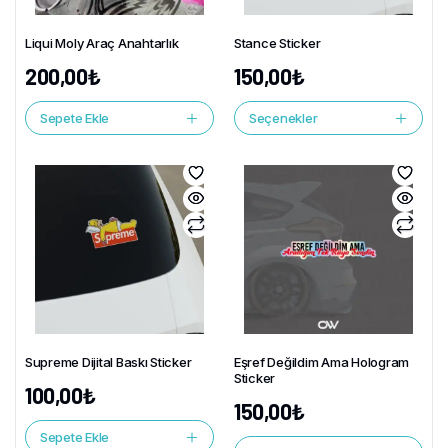
Liqui Moly Araç Anahtarlık
Stance Sticker
200,00
₺
150,00
₺
Sepete Ekle
Seçenekler
Supreme Dijital Baskı Sticker
Eşref Değildim Ama Hologram
Sticker
100,00
₺
150,00
₺
Sepete Ekle