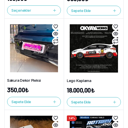
Seçenekler
Sepete Ekle
Sakura Dekor Pleksi
Lego Kaplama
350,00
₺
18.000,00
₺
Sepete Ekle
Sepete Ekle
34%