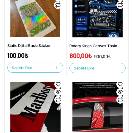
Static Dijital Baskı Sticker
Rotary Kings Canvas Tablo
100,00
₺
600,00
₺
900,00
₺
Sepete Ekle
Sepete Ekle