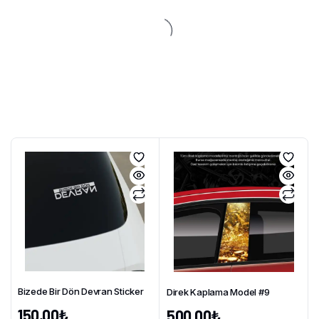
Bizede Bir Dön Devran Sticker
Direk Kaplama Model #9
150,00
₺
500,00
₺