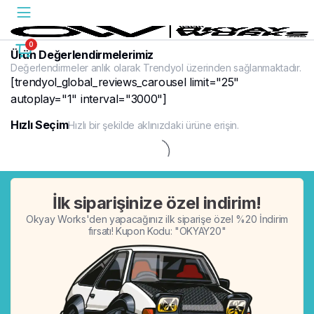
0
Ürün Değerlendirmelerimiz
Değerlendirmeler anlık olarak Trendyol üzerinden sağlanmaktadır.
[trendyol_global_reviews_carousel limit="25"
autoplay="1" interval="3000"]
Hızlı Seçim
Hızlı bir şekilde aklınızdaki ürüne erişin.
%20
İlk siparişinize özel indirim!
Okyay Works'den yapacağınız ilk siparişe özel %20 İndirim
fırsatı! Kupon Kodu: "OKYAY20"