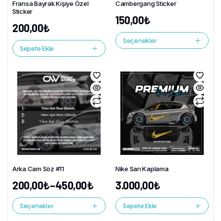
Fransa Bayrak Kişiye Özel
Cambergang Sticker
Sticker
150,00
₺
200,00
₺
Seçenekler
Sepete Ekle
Arka Cam Söz #11
Nike Sarı Kaplama
200,00
₺
–
450,00
₺
3.000,00
₺
Seçenekler
Sepete Ekle