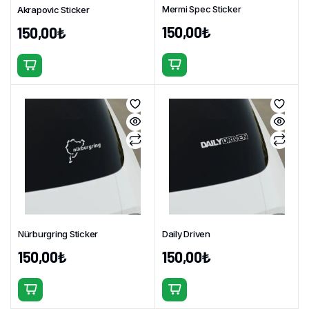
Mermi Spec Sticker
Akrapovic Sticker
150,00
₺
150,00
₺
Bu
Bu
ürünün
ürünün
birden
birden
fazla
fazla
varyasyonu
varyasyonu
var.
var.
Seçenekler
Seçenekler
ürün
ürün
sayfasından
sayfasından
seçilebilir
seçilebilir
Nürburgring Sticker
Daily Driven
150,00
₺
150,00
₺
Bu
Bu