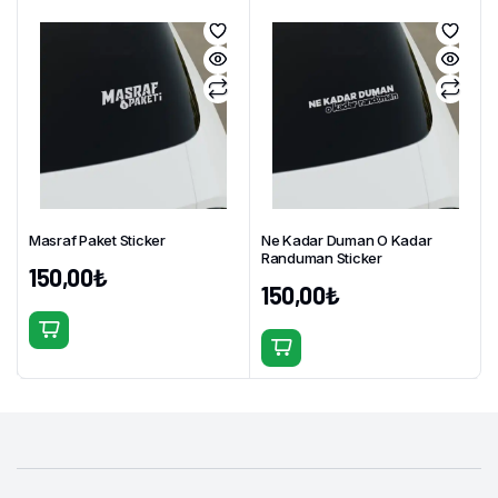
ürünün
ürünün
birden
birden
fazla
fazla
varyasyonu
varyasyonu
var.
var.
Seçenekler
Seçenekler
ürün
ürün
sayfasından
sayfasından
seçilebilir
seçilebilir
Masraf Paket Sticker
Ne Kadar Duman O Kadar
Randuman Sticker
150,00
₺
150,00
₺
Bu
Bu
ürünün
ürünün
birden
birden
fazla
fazla
varyasyonu
varyasyonu
var.
var.