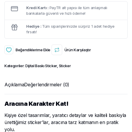
Kredi Kartı :
PayTR alt yapısı ile tüm anlaşmalı
bankalarla güvenli ve hızlı ödeme!
Hediye :
Tüm siparişlerinizde sürpriz 1 adet hediye
fırsatı!
Beğendiklerime Ekle
Ürün Karşılaştır
Kategoriler:
Dijital Baskı Sticker
,
Sticker
Açıklama
Değerlendirmeler (0)
Aracına Karakter Kat!
Kişiye özel tasarımlar, yaratıcı detaylar ve kaliteli baskıyla
ürettiğimiz sticker’lar, aracına tarz katmanın en pratik
yolu.