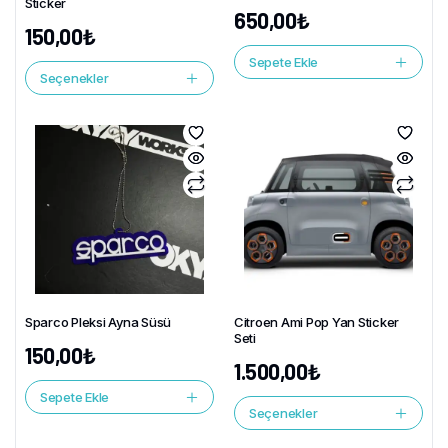
Sticker
650,00
₺
150,00
₺
Sepete Ekle
Seçenekler
Sparco Pleksi Ayna Süsü
Citroen Ami Pop Yan Sticker
Seti
150,00
₺
1.500,00
₺
Sepete Ekle
Seçenekler