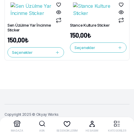
Sen Üzülme Yar İncinme
Stance Kulture Sticker
Sticker
150,00
₺
150,00
₺
Seçenekler
Seçenekler
Copyright 2025 © Okyay Works
MAĞAZA
ARA
BEĞENDİKLERİM
HESABIM
KATEGORİLER