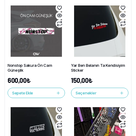
Nonstop Sakura Ön Cam
Yar Ben Belanın Ta Kendisiyim
Güneşlik
Sticker
600,00
₺
150,00
₺
Sepete Ekle
Seçenekler