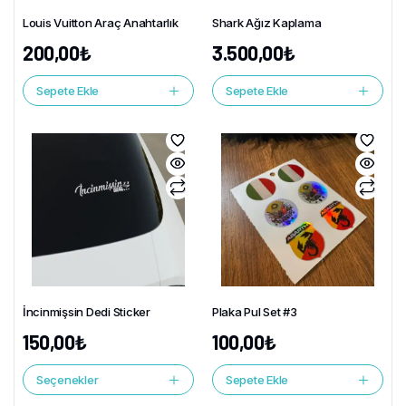
Louis Vuitton Araç Anahtarlık
Shark Ağız Kaplama
200,00
₺
3.500,00
₺
Sepete Ekle
Sepete Ekle
İncinmişsin Dedi Sticker
Plaka Pul Set #3
150,00
₺
100,00
₺
Seçenekler
Sepete Ekle