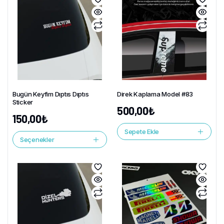
Bugün Keyfim Dıptıs Dıptıs
Direk Kaplama Model #83
Sticker
500,00
₺
150,00
₺
Sepete Ekle
Seçenekler