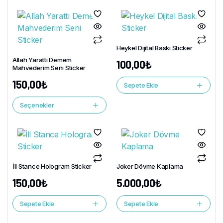
Heykel Dijital Baskı Sticker
Allah Yarattı Demem
100,00
₺
Mahvederim Seni Sticker
150,00
₺
Sepete Ekle
Seçenekler
İll Stance Hologram Sticker
Joker Dövme Kaplama
150,00
₺
5.000,00
₺
Sepete Ekle
Sepete Ekle