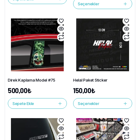
Seçenekler
Direk Kaplama Model #75
Helal Paket Sticker
500,00
₺
150,00
₺
Sepete Ekle
Seçenekler