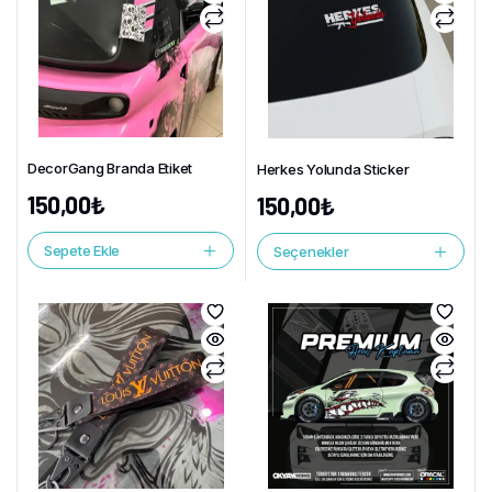
DecorGang Branda Etiket
Herkes Yolunda Sticker
150,00
₺
150,00
₺
Sepete Ekle
Seçenekler