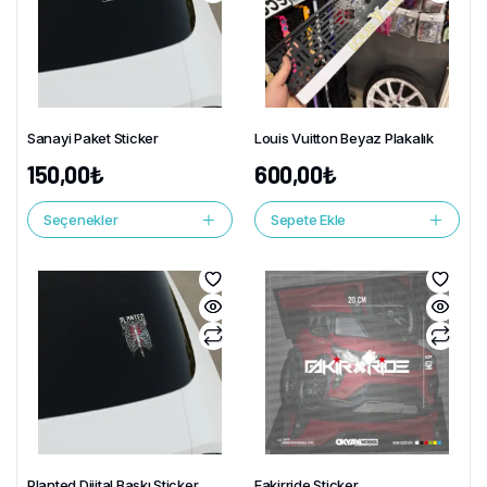
Sanayi Paket Sticker
Louis Vuitton Beyaz Plakalık
150,00
₺
600,00
₺
Seçenekler
Sepete Ekle
Planted Dijital Baskı Sticker
Fakirride Sticker