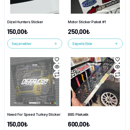
Dizel Hunters Sticker
Motor Sticker Paket #1
150,00
₺
250,00
₺
Seçenekler
Sepete Ekle
Need For Speed Turkey Sticker
BBS Plakalık
150,00
₺
600,00
₺