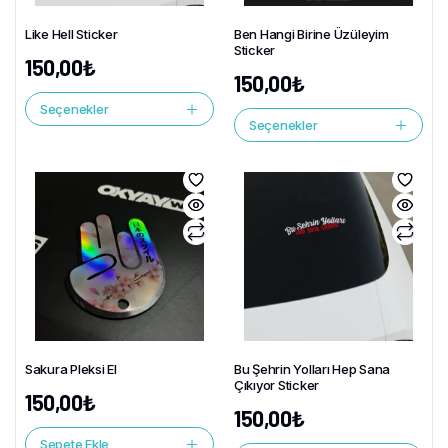
Like Hell Sticker
Ben Hangi Birine Üzüleyim
Sticker
150,00
₺
150,00
₺
Seçenekler
Seçenekler
Sakura Pleksi El
Bu Şehrin Yolları Hep Sana
Çıkıyor Sticker
150,00
₺
150,00
₺
Sepete Ekle