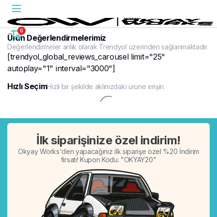
0
Ürün Değerlendirmelerimiz
Değerlendirmeler anlık olarak Trendyol üzerinden sağlanmaktadır.
[trendyol_global_reviews_carousel limit="25"
autoplay="1" interval="3000"]
Hızlı Seçim
Hızlı bir şekilde aklınızdaki ürüne erişin.
%20
İlk siparişinize özel indirim!
Okyay Works'den yapacağınız ilk siparişe özel %20 İndirim
fırsatı! Kupon Kodu: "OKYAY20"