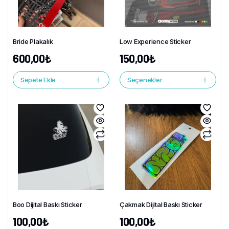
Bride Plakalık
Low Experience Sticker
600,00
₺
150,00
₺
Sepete Ekle
Seçenekler
Boo Dijital Baskı Sticker
Çakmak Dijital Baskı Sticker
100,00
₺
100,00
₺