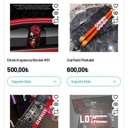
Direk Kaplama Model #51
Garfield Plakalık
500,00
₺
600,00
₺
Sepete Ekle
Sepete Ekle