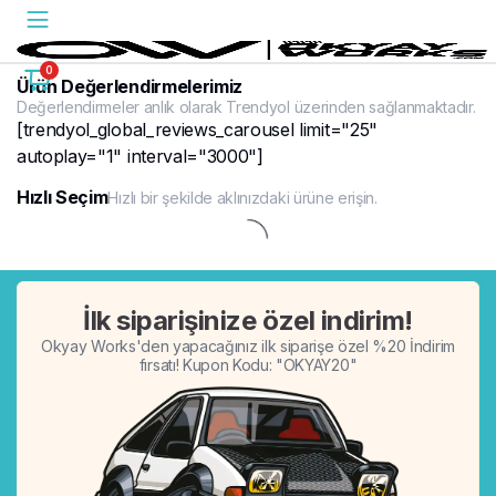
0
Ürün Değerlendirmelerimiz
Değerlendirmeler anlık olarak Trendyol üzerinden sağlanmaktadır.
[trendyol_global_reviews_carousel limit="25"
autoplay="1" interval="3000"]
Hızlı Seçim
Hızlı bir şekilde aklınızdaki ürüne erişin.
%20
İlk siparişinize özel indirim!
Okyay Works'den yapacağınız ilk siparişe özel %20 İndirim
fırsatı! Kupon Kodu: "OKYAY20"