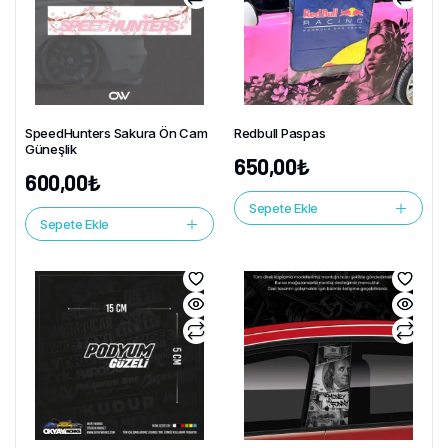
SpeedHunters Sakura Ön Cam
Redbull Paspas
Güneşlik
650,00
₺
600,00
₺
Sepete Ekle
Sepete Ekle