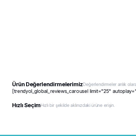
Ürün Değerlendirmelerimiz
Değerlendirmeler anlık olar
[trendyol_global_reviews_carousel limit="25" autoplay=
Hızlı Seçim
Hızlı bir şekilde aklınızdaki ürüne erişin.