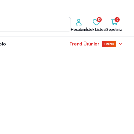
10
0
Hesabım
İstek Listesi
Sepetiniz
blo
Trend Ürünler
TREND