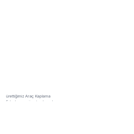
Kaplama Folyoları
Özel renkler ve tasarımla ile
ürettiğimiz Araç Kaplama
Folyolarına göz atmalısınız!
Detaylar