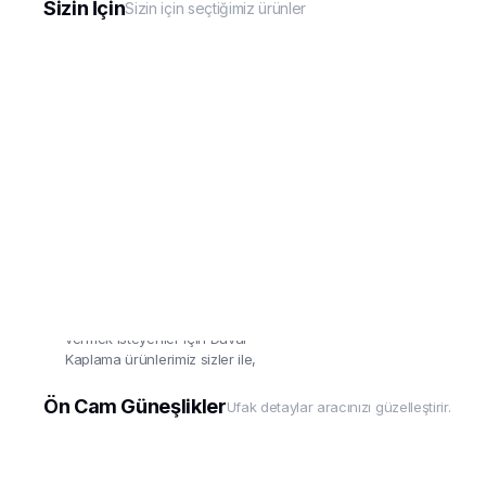
Sizin İçin
Sizin için seçtiğimiz ürünler
Duvar Kaplama
Aracınız kadar evine'de değer
vermek isteyenler için Duvar
Kaplama ürünlerimiz sizler ile,
uygulaması çok basit!
Ön Cam Güneşlikler
Ufak detaylar aracınızı güzelleştirir.
Detaylar