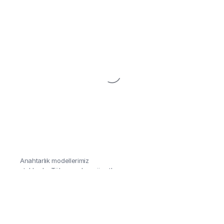
Anahtarlık
Aracınızı duruşunu yansıtan
Anahtarlık modellerimiz
stoklarda, Tükenmeden göz at!
Detaylar