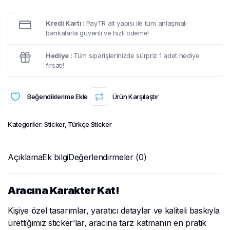
Kredi Kartı :
PayTR alt yapısı ile tüm anlaşmalı
bankalarla güvenli ve hızlı ödeme!
Hediye :
Tüm siparişlerinizde sürpriz 1 adet hediye
fırsatı!
Beğendiklerime Ekle
Ürün Karşılaştır
Kategoriler:
Sticker
,
Türkçe Sticker
Açıklama
Ek bilgi
Değerlendirmeler (0)
Aracına Karakter Kat!
Kişiye özel tasarımlar, yaratıcı detaylar ve kaliteli baskıyla
ürettiğimiz sticker’lar, aracına tarz katmanın en pratik