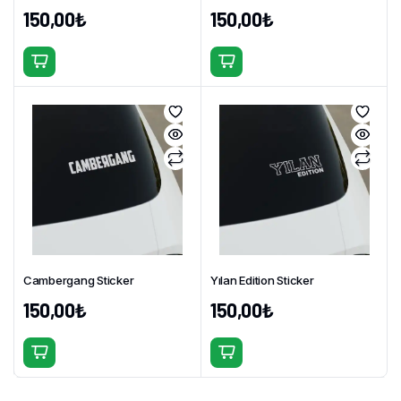
150,00
₺
150,00
₺
Bu
Bu
ürünün
ürünün
birden
birden
fazla
fazla
varyasyonu
varyasyonu
var.
var.
Seçenekler
Seçenekler
ürün
ürün
sayfasından
sayfasından
seçilebilir
seçilebilir
Cambergang Sticker
Yılan Edition Sticker
150,00
₺
150,00
₺
Bu
Bu
ürünün
ürünün