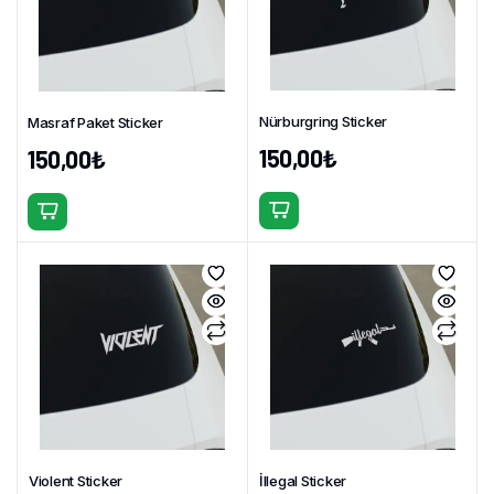
Nürburgring Sticker
Masraf Paket Sticker
150,00
₺
150,00
₺
Bu
Bu
ürünün
ürünün
birden
birden
fazla
fazla
varyasyonu
varyasyonu
var.
var.
Seçenekler
Seçenekler
ürün
ürün
sayfasından
sayfasından
seçilebilir
seçilebilir
Violent Sticker
İllegal Sticker