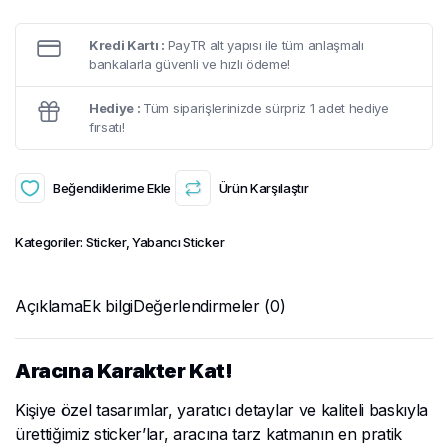
Kredi Kartı :
PayTR alt yapısı ile tüm anlaşmalı
bankalarla güvenli ve hızlı ödeme!
Hediye :
Tüm siparişlerinizde sürpriz 1 adet hediye
fırsatı!
Beğendiklerime Ekle
Ürün Karşılaştır
Kategoriler:
Sticker
,
Yabancı Sticker
Açıklama
Ek bilgi
Değerlendirmeler (0)
Aracına Karakter Kat!
Kişiye özel tasarımlar, yaratıcı detaylar ve kaliteli baskıyla
ürettiğimiz sticker’lar, aracına tarz katmanın en pratik