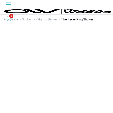
0
Ana Sayfa
Sticker
Yabancı Sticker
The Racer King Sticker