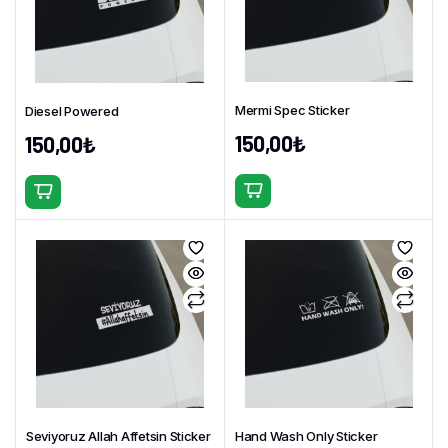
Mermi Spec Sticker
Diesel Powered
150,00
₺
150,00
₺
Bu
Bu
ürünün
ürünün
birden
birden
fazla
fazla
varyasyonu
varyasyonu
var.
var.
Seçenekler
Seçenekler
ürün
ürün
sayfasından
sayfasından
seçilebilir
seçilebilir
Seviyoruz Allah Affetsin Sticker
Hand Wash Only Sticker