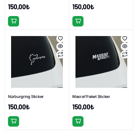
150,00
₺
150,00
₺
Bu
Bu
ürünün
ürünün
birden
birden
fazla
fazla
varyasyonu
varyasyonu
var.
var.
Seçenekler
Seçenekler
ürün
ürün
sayfasından
sayfasından
seçilebilir
seçilebilir
Nürburgring Sticker
Masraf Paket Sticker
150,00
₺
150,00
₺
Bu
Bu
ürünün
ürünün